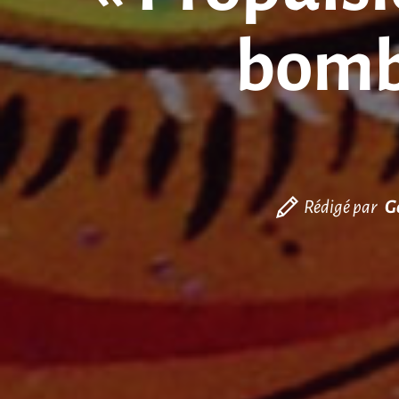
bomb
Rédigé par
G