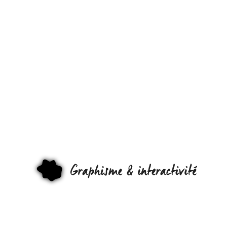
« PROPULSI
PAINTINGS »,
QUAND LA
BOMBE DE
PEINTURE
VOUS
GRAPHI
PROPULSE !