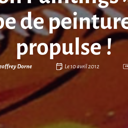
e de peinture
propulse !
eoffrey Dorne
Le
10 avril 2012