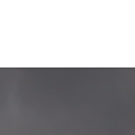
ET
INTERAC