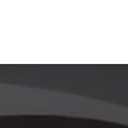
ET
INTERAC