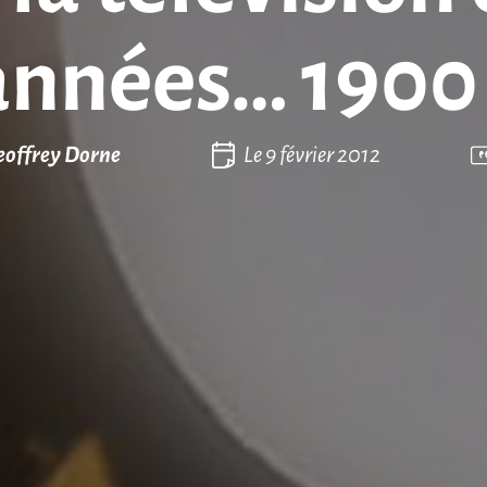
années… 1900 
eoffrey Dorne
Le
9 février 2012