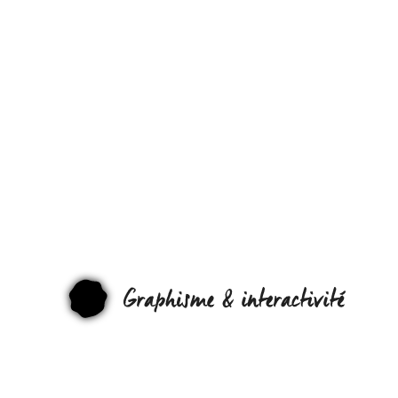
REGARDEZ
LA
TÉLÉVISIO
DEPUIS LE
ANNÉES…
GRAPHI
1900 !