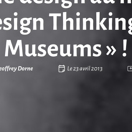
esign Thinking
Museums » !
eoffrey Dorne
Le
23 avril 2013