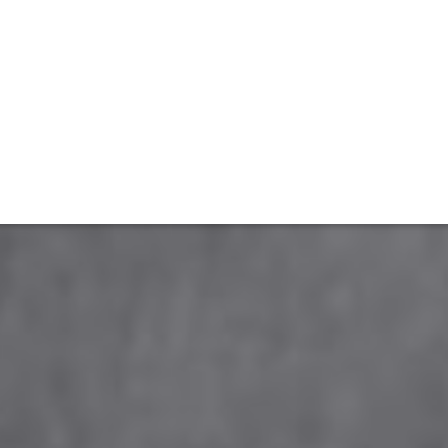
ET
INTERAC