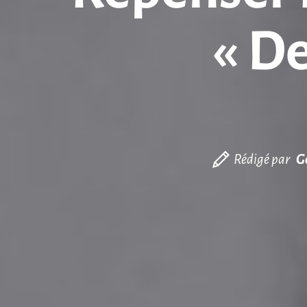
« D
Rédigé par
G