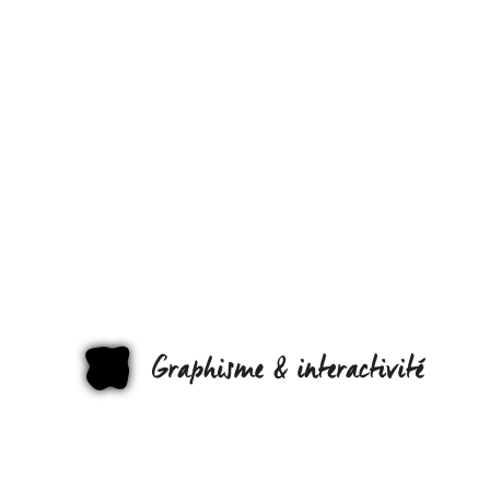
REPENSER 
DESIGN AU
MUSÉE AVE
« DESIGN
THINKING
FOR
GRAPHI
MUSEUMS »