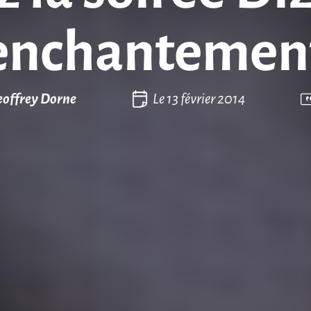
’enchantement
offrey Dorne
Le
13 février 2014