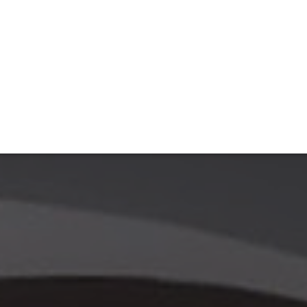
ET
INTERAC