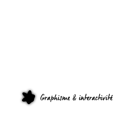
REVIVEZ
L’HISTOIRE
D’OWNI…
EN 30
SECONDES 
GRAPHI