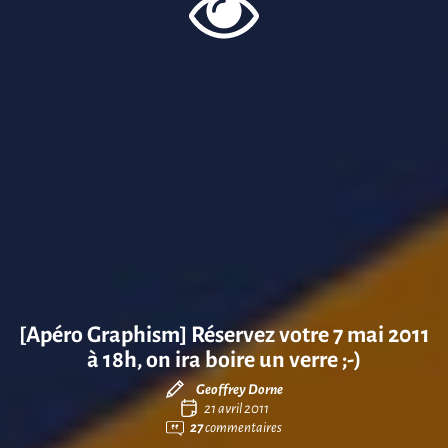
[Apéro Graphism] Réservez votre 7 mai 2011
à 18h, on ira boire un verre ;-)
Geoffrey Dorne
21 avril 2011
27
commentaires