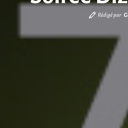
Rédigé par
G