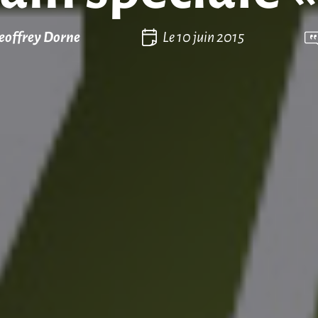
eoffrey Dorne
Le
10 juin 2015