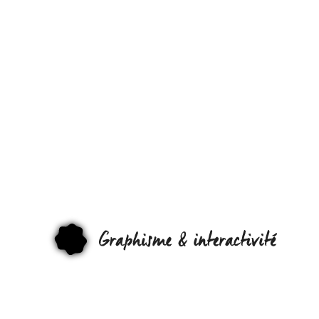
TA
TECHNOLOGI
C’EST DU
CARTON !
GRAPHI