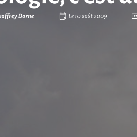
eoffrey Dorne
Le
10 août 2009