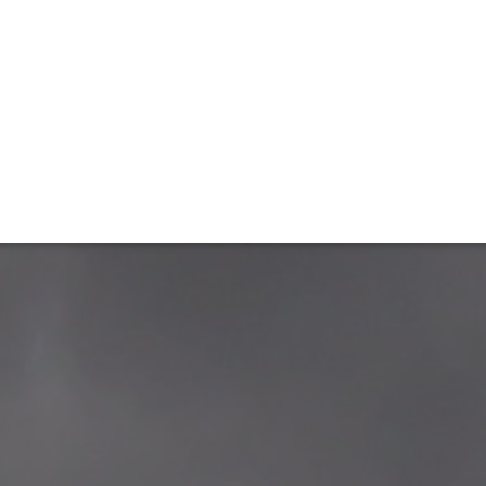
ET
INTERAC