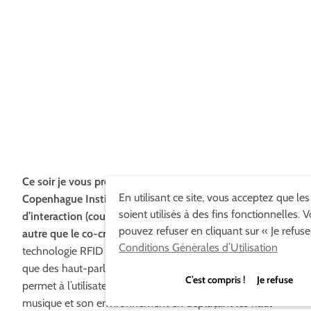
Ce soir je vous propose le travail de trois étudiants du
En utilisant ce site, vous acceptez que le
Copenhague Institut. Pendant leur cours de design
soient utilisés à des fins fonctionnelles. 
d’interaction (cours donné par Banzi Massimo, qui n’est
pouvez refuser en cliquant sur « Je refuse
autre que le co-créateur d’Arduino!),
ils ont utilisé la
Conditions Générales d’Utilisation
technologie RFID et son traitement par Arduino ainsi
que des haut-parleurs. L’ensemble de l’installation
C’est compris ! Je refuse
permet à l’utilisateur d’interagir directement avec la
musique et son environnement en déplaçant les haut-