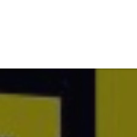
ET
INTERAC