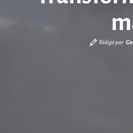
ma
Rédigé par
Ge