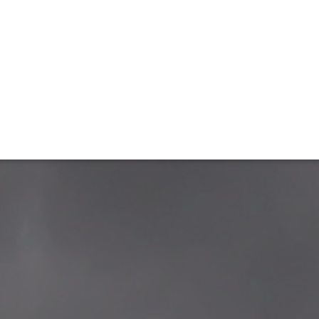
ET
INTERAC