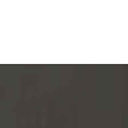
ET
INTERAC