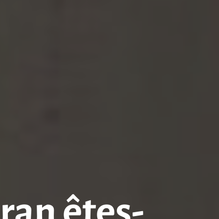
cran êtes-