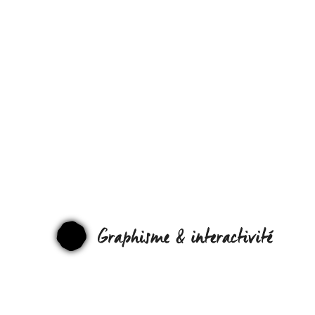
TYPOGRAPHI
DE PARKING !
(LA
SCÉNOGRAP
DES SOUS-
GRAPHI
SOLS !)