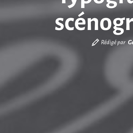
scénogr
Rédigé par
G