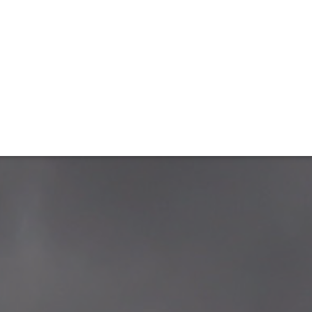
ET
INTERAC