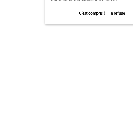
C’est compris ! Je refuse
Bon alors, vous abez une idée de l’où on peut se
procurer cette boîte ?