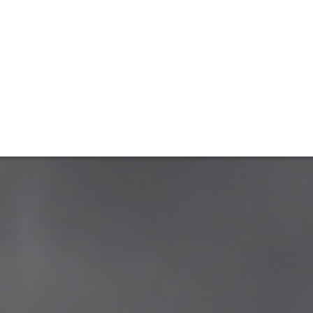
ET
INTERAC