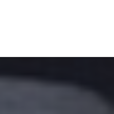
ET
INTERAC