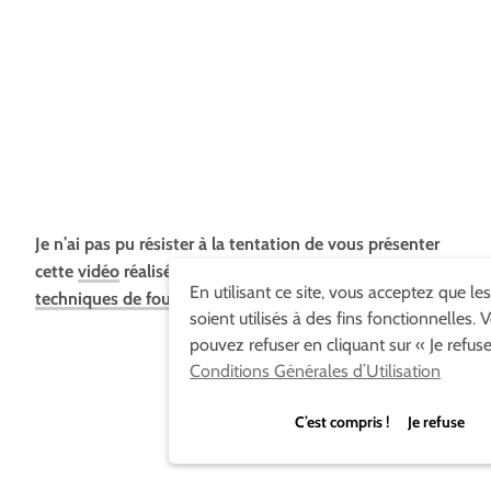
Je n’ai pas pu résister à la tentation de vous présenter
cette
vidéo
réalisée par
Vincent Houze
. (qui utilise des
En utilisant ce site, vous acceptez que le
techniques de fou)..
Du très très talentueux :
soient utilisés à des fins fonctionnelles. 
pouvez refuser en cliquant sur « Je refuse
Conditions Générales d’Utilisation
C’est compris ! Je refuse