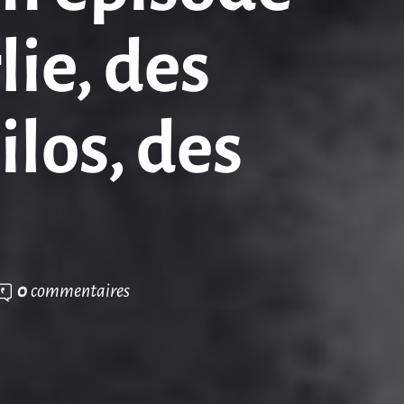
lie, des
los, des
0
commentaires