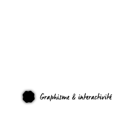
VENDREDI
C’EST
GRAPHISM
ÉPISODE 40
SAISON 2, D
CHARLIE, D
MANNEQUI
GRAPHI
DE 100
KILOS, DES
NAZIS…