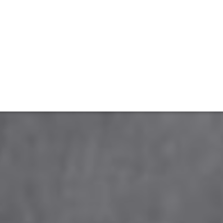
ET
INTERAC