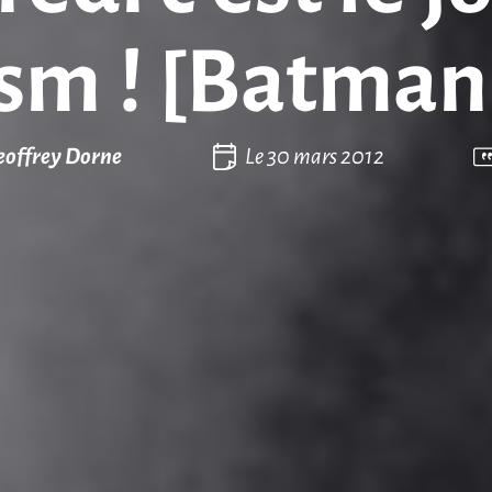
sm ! [Batman 
eoffrey Dorne
Le
30 mars 2012