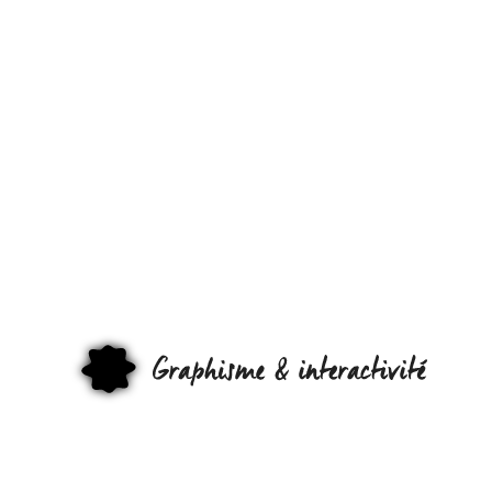
VENDREDI
C’EST LE
JOUR DU
GRAPHISM 
[BATMAN
GRAPHI
INSIDE]