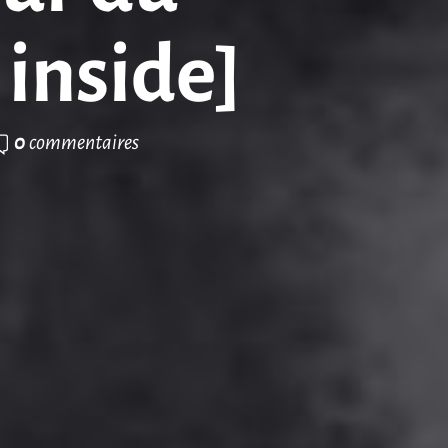
inside]
0
commentaires