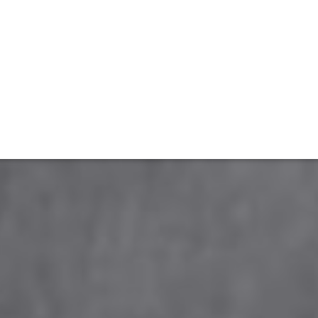
ET
INTERAC