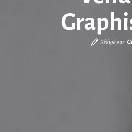
Graphi
Rédigé par
G