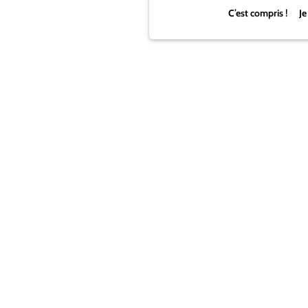
C’est compris ! Je
Ces articles peuvent vous intéresser
Anatome a 10 ans, et ça se fête !
Table ronde : Graphisme & IA
[événement] Le Forum Design de Paris : «
Expériences du monde qui change »