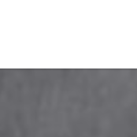
ET
INTERAC