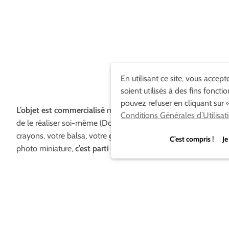
En utilisant ce site, vous accep
soient utilisés à des fins foncti
pouvez refuser en cliquant sur «
L’objet est commercialisé
mais je pense qu’il est possible
Conditions Générales d’Utilisat
de le réaliser soi-même (Do It Yourself inside). À vos
crayons, votre balsa, votre
carte
sim et votre appareil
C’est compris ! Je
photo miniature,
c’est parti !
source