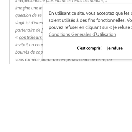
interpersonnelle plus intime et relais d’émotions, il
imagine une interface basée sur le toucher. Pas
En utilisant ce site, vous acceptez que les
question de se mouvoir tout seul devant l’écran, il
soient utilisés à des fins fonctionnelles. V
s’agit ici d’interagir en touchant directement votre
pouvez refuser en cliquant sur « Je refuse 
partenaire de
jeu
. Moins subversifs que les
Conditions Générales d’Utilisation
«
contrôleurs intimes
» de Jennifer Chowdhury, qui
invitait un couple à caresser les sous-vêtements
C’est compris ! Je refuse
bourrés de capteurs de leur partenaire, «
Freqtric
»
vous ramène plutôt au temps des cours de récré, où
les jeux de mains n’étaient pas encore si vilains.
(via)