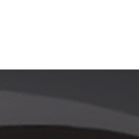
ET
INTERAC