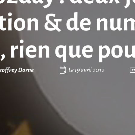
tion & de nu
 rien que pou
eoffrey Dorne
Le
19 avril 2012