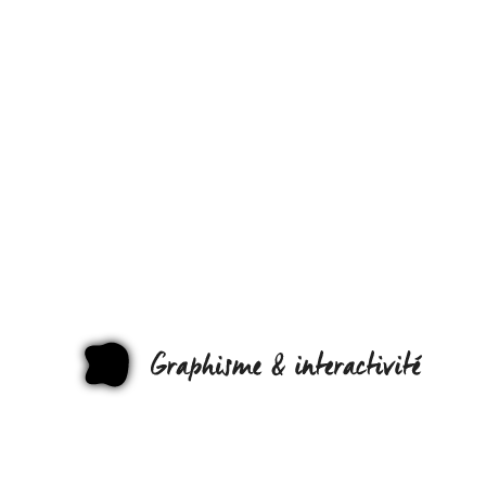
WEB2DAY :
DEUX JOURS
D’INNOVATI
& DE
NUMÉRIQUE
NANTES, RIE
GRAPHI
QUE POUR
VOUS !