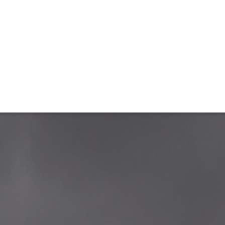
ET
INTERAC