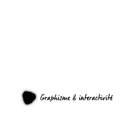
« WESTERN
TROOPS », UN
BELLE SÉRIE
PHOTOGRAPHI
GRAPHI