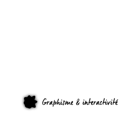
« WOODKI
– IRON » LE
CLIP DU
WEEK-END 
GRAPHI