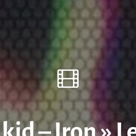
id – Iron » Le