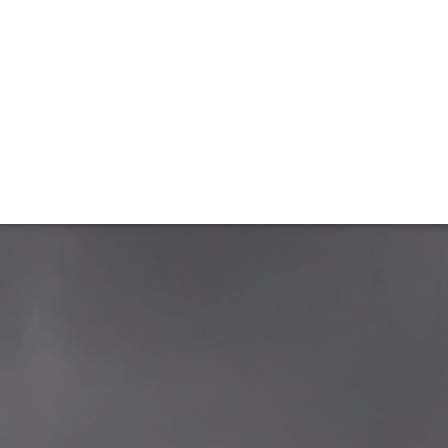
ET
INTERAC