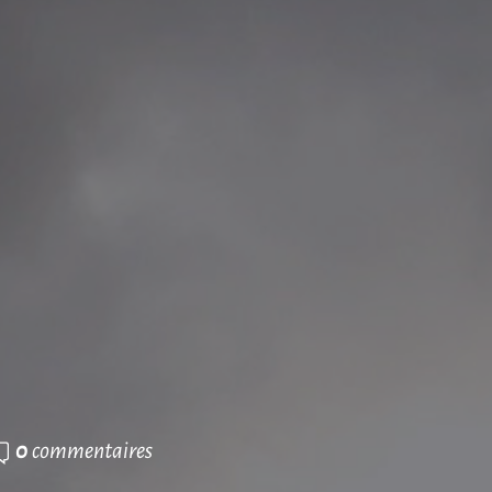
0
commentaires