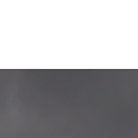
ET
INTERAC