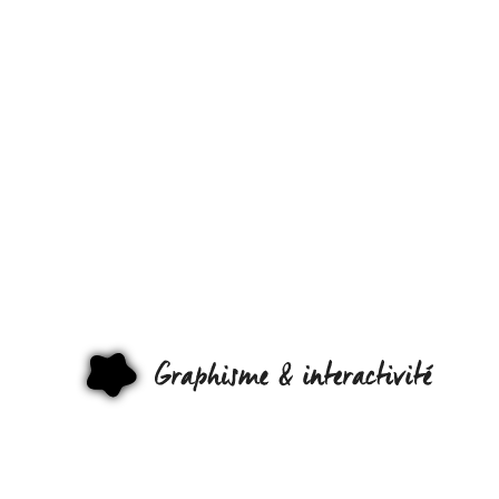
ALLEZ,
SCRATCHE
TON
IPHONE !
GRAPHI