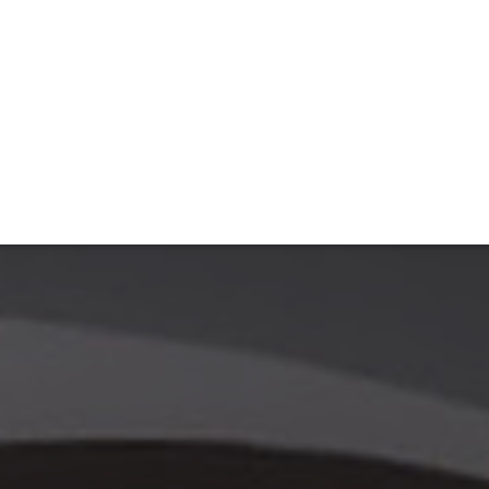
ET
INTERAC