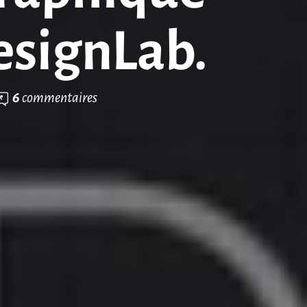
esignLab.
6
commentaires