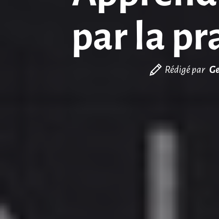
par la p
Rédigé par
Ge