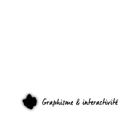
CE
DESIGNER
RÉALISE
LE
CERCUEIL
DE SA
GRAPHI
GRAND-
MÈRE…