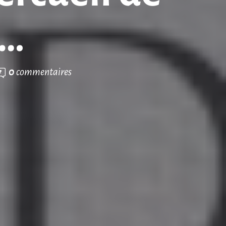
e…
0
commentaires