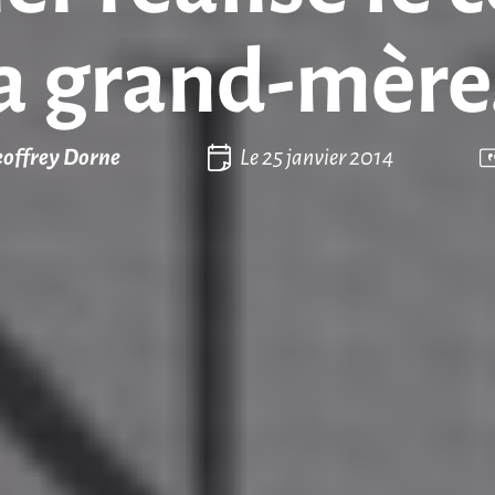
a grand-mèr
offrey Dorne
Le
25 janvier 2014