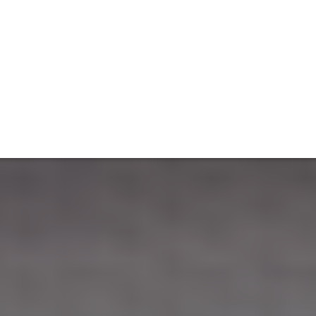
ET
INTERAC