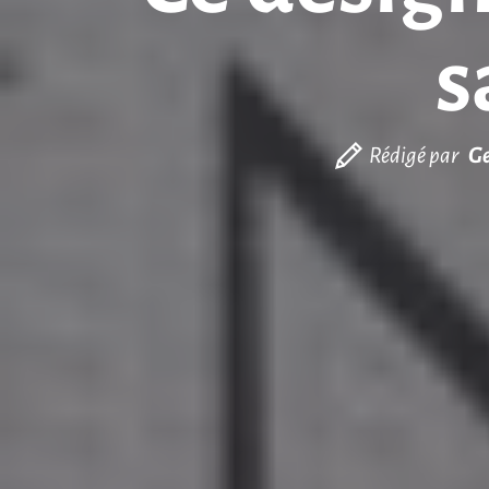
s
Rédigé par
Ge