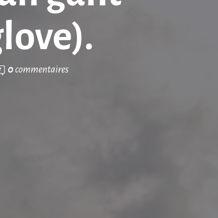
glove).
0
commentaires