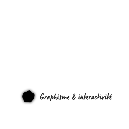
COMMENT
FABRIQUE
UN GANT
SENSITIF
(SENSITIVE
GRAPHI
GLOVE).