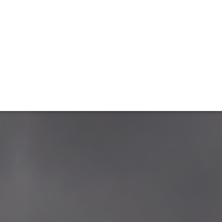
ET
INTERAC