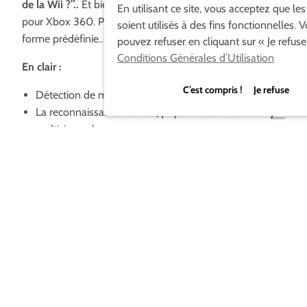
de la Wii ?”..
Et bien Microsoft présente son projet Natal
En utilisant ce site, vous acceptez que le
pour Xbox 360. Pas de manette, pas de tracking de
soient utilisés à des fins fonctionnelles. 
forme prédéfinie.. juste celle du corps.
pouvez refuser en cliquant sur « Je refuse
Conditions Générales d’Utilisation
En clair :
C’est compris ! Je refuse
Détection de mouvement 3D et tracking
La reconnaissance faciale (qui pourrait entraîner un
jeu
multi-joueur)
Le scanning d’objet sans aucun tag.