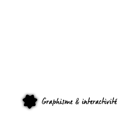
[CONFÉRENC
LA LOI
UNIVERSELL
DE
L’INNOVATIO
CONSTRUIRE
GRAPHI
DÉTRUIRE,
AMÉLIORER.