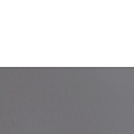
ET
INTERAC