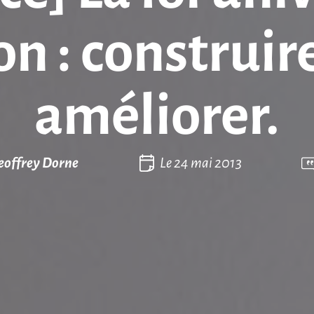
on : construire
améliorer.
eoffrey Dorne
Le
24 mai 2013