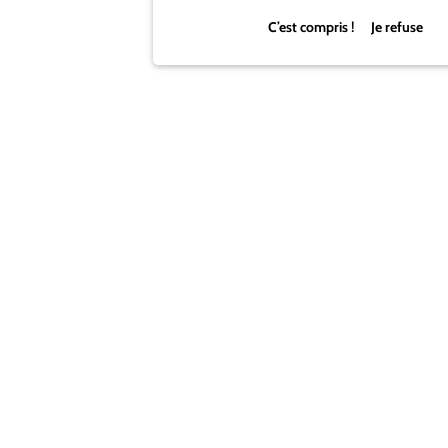
C’est compris ! Je refuse
Et oui, c’est assez bluffant, il s’agit en fait d’un procédé qui