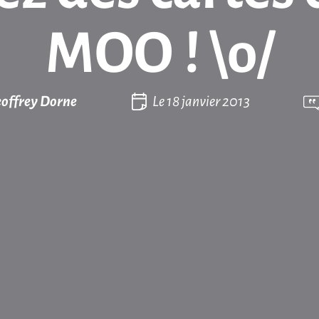
MOO ! \o/
offrey Dorne
Le
18 janvier 2013