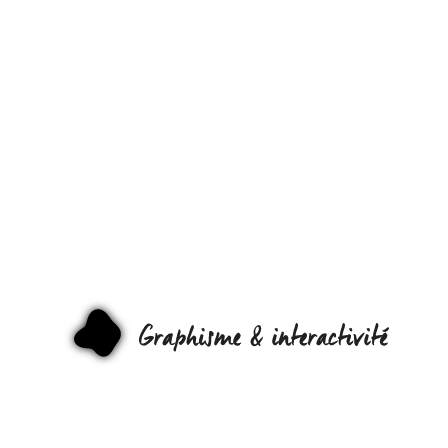
\O/
GAGNEZ
DES
CARTES
DE
VISITES
GRAPHI
MOO !
\O/