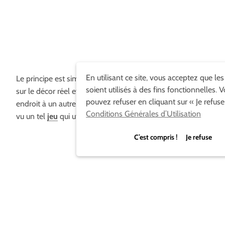
En utilisant ce site, vous acceptez que le
Le principe est simple, vous jouez avec l’ombre pour agir
soient utilisés à des fins fonctionnelles. 
sur le décor réel et faire passer votre personnage d’un
pouvez refuser en cliquant sur « Je refuse
endroit à un autre. L’idée est très bonne, je n’avais jamais
Conditions Générales d’Utilisation
vu un tel
jeu
qui utilisait l’ombre portée.
C’est compris ! Je refuse