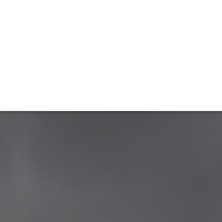
ET
INTERAC