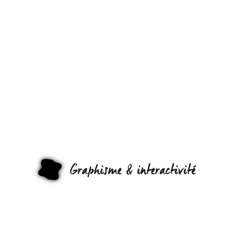
L’ANCÊTRE 
VOTRE GPS,
DE VOTRE
« TOM-TOM 
DE VOTRE
GRAPHI
« COYOTTE »