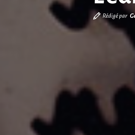
Rédigé par
G