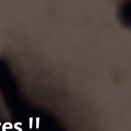
es !!