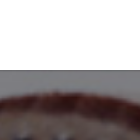
ET
INTERAC