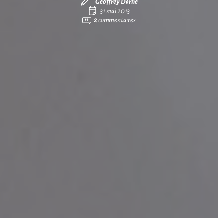
Geoffrey Dorne
31 mai 2013
2
commentaires