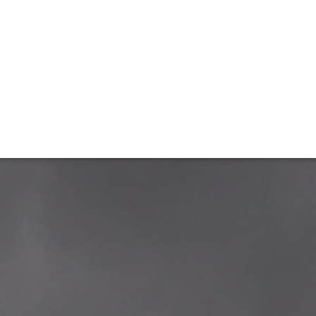
ET
INTERAC