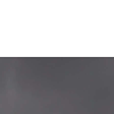
ET
INTERAC