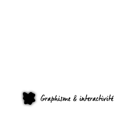
LES
POSSIBILIT
D’UNE VILL
SONT
IMMENSES,
GRAPHI
LA PREUVE.