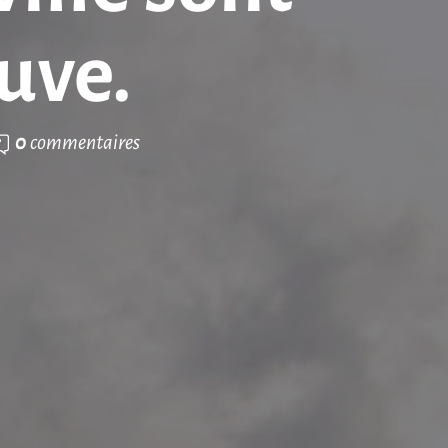
uve.
0
commentaires