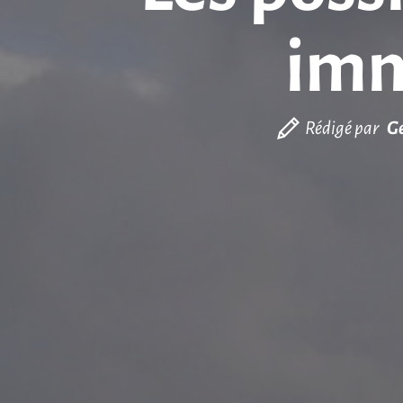
imm
Rédigé par
G