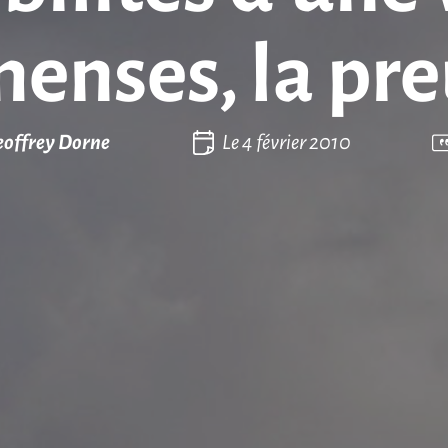
enses, la pre
eoffrey Dorne
Le
4 février 2010