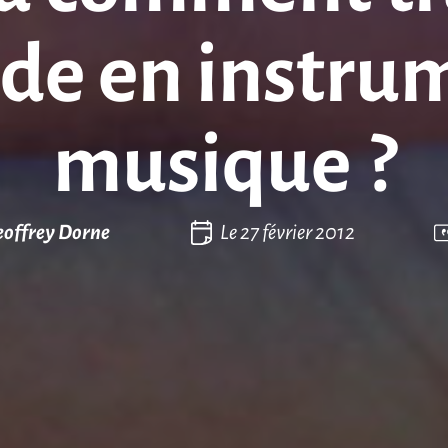
de en instru
musique ?
offrey Dorne
Le
27 février 2012