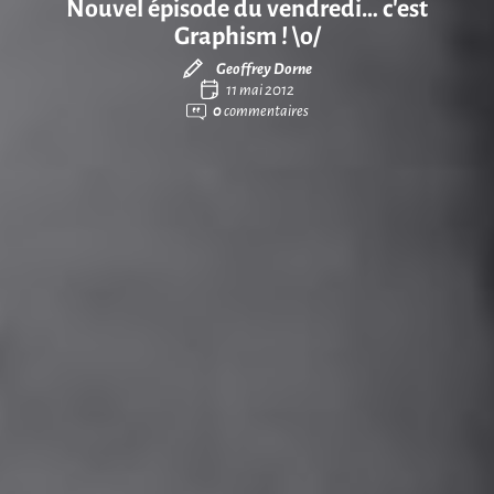
Nouvel épisode du vendredi… c’est
Graphism ! \o/
Geoffrey Dorne
11 mai 2012
0
commentaires