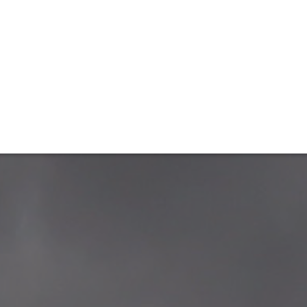
ET
INTERAC