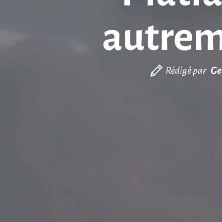
autrem
Rédigé par
Ge