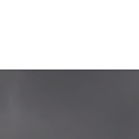
ET
INTERAC