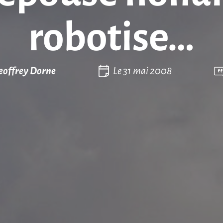
robotise…
eoffrey Dorne
Le
31 mai 2008