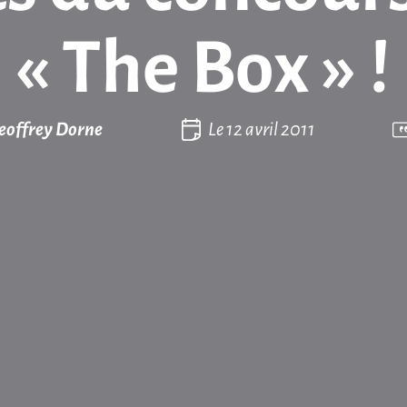
« The Box » !
eoffrey Dorne
Le
12 avril 2011