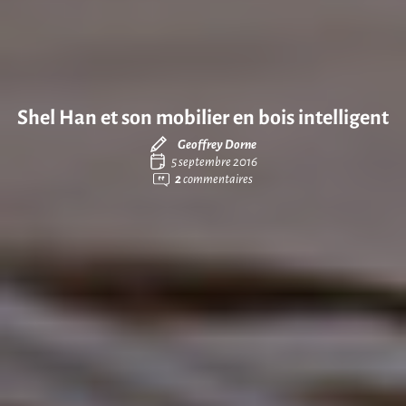
Shel Han et son mobilier en bois intelligent
Geoffrey Dorne
5 septembre 2016
2
commentaires